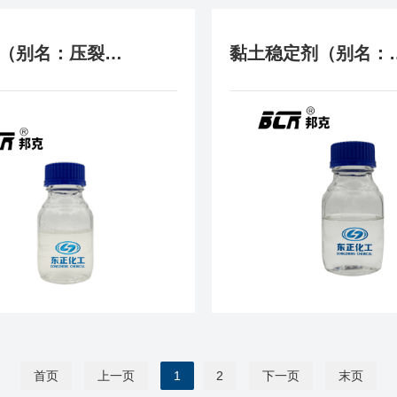
助排剂（别名：压裂酸化助排剂 反排剂）
黏土稳定剂
首页
上一页
1
2
下一页
末页